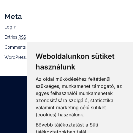
Meta
Log in
Entries
RSS
Comments
RSS
Weboldalunkon sütiket
WordPress.org
használunk
Az oldal működéséhez feltétlenül
szükséges, munkamenet támogató, az
egyes felhasználói munkamenetek
azonosítására szolgáló, statisztikai
+36 1 8807600
valamint marketing célú sütiket
info@mprx.hu
(cookies) használunk.
Bővebb tájékoztatást a
Süti
tájékoztatónkban
talál.