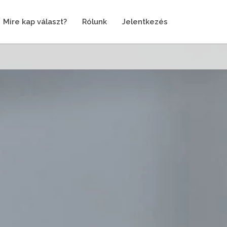
Mire kap választ?
Rólunk
Jelentkezés